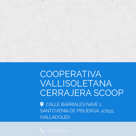
COOPERATIVA
VALLISOLETANA
CERRAJERA SCOOP
CALLE BARRIALES NAVE 1,
SANTOVENIA DE PISUERGA
,
47155
,
(VALLADOLID)
983401011